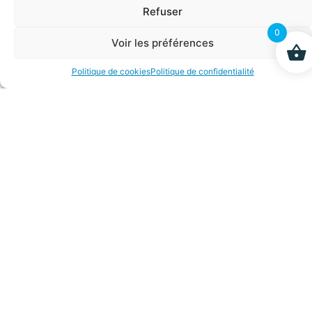
Refuser
0
Voir les préférences
L-Tryptophane
BioFlore
65,00
€
90,00
€
Politique de cookies
Politique de confidentialité
AJOUTER AU PANIER
AJOUTER AU PANIER
Autolysat de levure
de bière