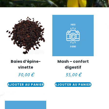
Baies d’épine-
Mash – confort
vinette
digestif
70,00
€
35,00
€
AJOUTER AU PANIER
AJOUTER AU PANIER