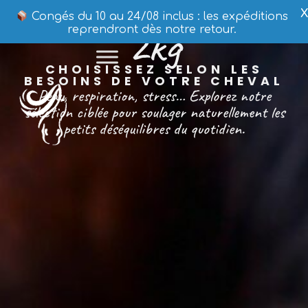
X
Congés du 10 au 24/08 inclus : les expéditions
2kg
reprendront dès notre retour.
CHOISISSEZ SELON LES
BESOINS DE VOTRE CHEVAL
Peau, respiration, stress… Explorez notre
sélection ciblée pour soulager naturellement les
petits déséquilibres du quotidien.