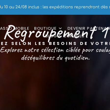
 10 au 24/08 inclus : les expéditions reprendront dès 
Regroupement 1
ASSO MOBILE
BOUTIQUE
DEVENIR PARTENAI
BLOG & CONSEILS
EZ SELON LES BESOINS DE VOT
Explorez notre sélection ciblée pour soula
déséquilibres du quotidien.