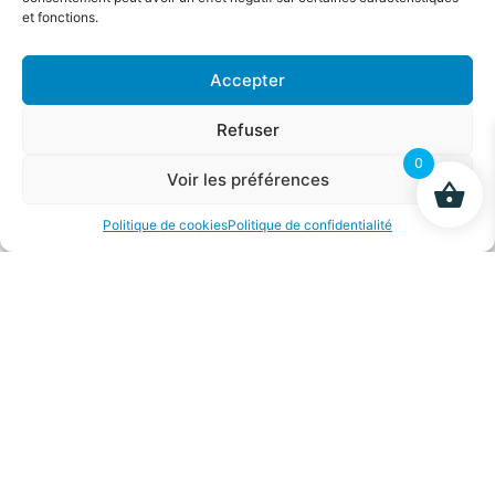
et fonctions.
Accepter
Composition
Refuser
0
Voir les préférences
Politique de cookies
Politique de confidentialité
Menthe poivrée, camomille, fenouil, reine-des-prés,
racine de pissenlit, écorce d’Harungana
madagascariensis, graines de psyllium, granulé de