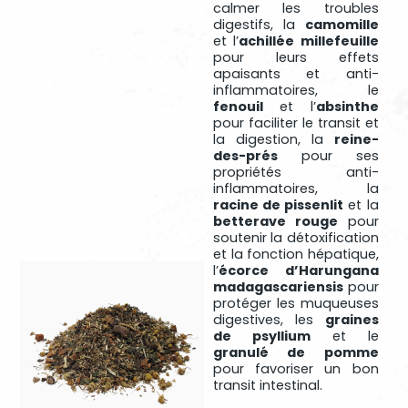
calmer les troubles
digestifs, la
camomille
et l’
achillée millefeuille
pour leurs effets
apaisants et anti-
inflammatoires, le
fenouil
et l’
absinthe
pour faciliter le transit et
la digestion, la
reine-
des-prés
pour ses
propriétés anti-
inflammatoires, la
racine de pissenlit
et la
betterave rouge
pour
soutenir la détoxification
et la fonction hépatique,
l’
écorce d’Harungana
madagascariensis
pour
protéger les muqueuses
digestives, les
graines
de psyllium
et le
granulé de pomme
pour favoriser un bon
transit intestinal.