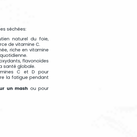
S
ges séchées:
tien naturel du foie,
urce de vitamine C.
née, riche en vitamine
 quotidienne.
ioxydants, flavonoïdes
a santé globale.
tamines C et D pour
re la fatigue pendant
sur un mash
ou pour