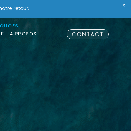
ES
X
notre retour.
ROUGES
RE
A PROPOS
CONTACT