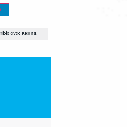
R
onible avec
Klarna
.​