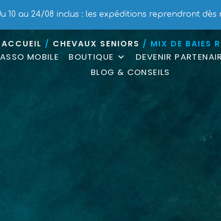
MIX DE BAIES ROUG
 10 au 24/08 inclus : les expéditions reprendront dès 
ACCUEIL
/
CHEVAUX SENIORS
/ MIX DE BAIES 
ASSO MOBILE
BOUTIQUE
DEVENIR PARTENAI
BLOG & CONSEILS