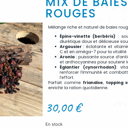
MIX DE BAIE
ROUGES
Mélange riche et naturel de baies rou
Épine-vinette (berbéris)
: sou
diurétique doux et délicieuse so
Argousier
: éclatante et vitami
C et en oméga-7 pour la vitalité
Aronia
: puissante source d’ant
et anthocyanines pour soutenir l
Églantier
(cynorrhodon)
: vi
renforcer l’immunité et combatt
l’effort.
Parfait comme
friandise
,
topping 
enrichir la ration quotidienne.
30,00
€
En stock