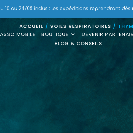
THYM
 10 au 24/08 inclus : les expéditions reprendront dès 
ACCUEIL
/
VOIES RESPIRATOIRES
/ THY
ASSO MOBILE
BOUTIQUE
DEVENIR PARTENAI
BLOG & CONSEILS