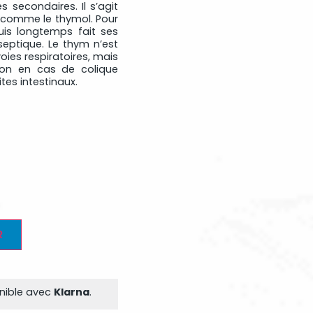
 secondaires. Il s’agit
 comme le thymol. Pour
puis longtemps fait ses
septique. Le thym n’est
es respiratoires, mais
ion en cas de colique
tes intestinaux.
R
onible avec
Klarna
.​