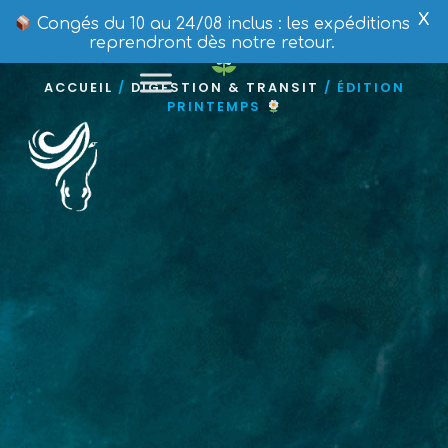
ÉDITION PRINTEMPS
X
Congés du 10 au 24/08 inclus : les expéditions
reprendront dès notre retour.
ACCUEIL
/
DIGESTION & TRANSIT
/ ÉDITION
PRINTEMPS